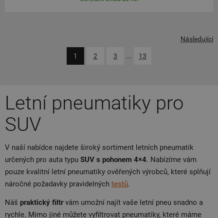
Následující
1
2
3
...
13
Letní pneumatiky pro
SUV
V naší nabídce najdete široký sortiment letních pneumatik
určených pro auta typu
SUV s pohonem 4×4
. Nabízíme vám
pouze kvalitní letní pneumatiky ověřených výrobců, které splňují
náročné požadavky pravidelných
testů
.
Náš
praktický filtr
vám umožní najít vaše letní pneu snadno a
rychle. Mimo jiné můžete vyfiltrovat pneumatiky, které máme