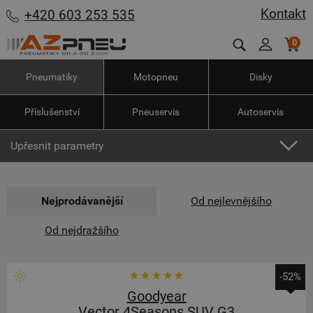
Kontakt
+420 603 253 535
0
Pneumatiky
Motopneu
Disky
Příslušenství
Pneuservis
Autoservis
Upřesnit parametry
Nejprodávanější
Od nejlevnějšího
Od nejdražšího
-52%
Goodyear
Vector 4Seasons SUV G3