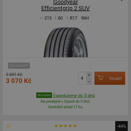
Goodyear
Efficientgrip 2 SUV
215
60
R17
96H
SUV-SILNIČNÍ
5 841 Kč
+
Koupit
3 070 Kč
–
Expedujeme do 5 dnů
SKLADEM
Na prodejně v Opavě do 5 dnů.
Centrální sklad 17 ks.
-44%