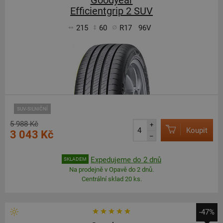
Goodyear
Efficientgrip 2 SUV
215
60
R17
96V
SUV-SILNIČNÍ
5 988 Kč
+
Koupit
3 043 Kč
–
Expedujeme do 2 dnů
SKLADEM
Na prodejně v Opavě do 2 dnů.
Centrální sklad 20 ks.
-47%