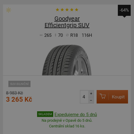
-64%
Goodyear
Efficientgrip SUV
265
70
R18
116H
SUV-SILNIČNÍ
8 983 Kč
+
Koupit
3 265 Kč
–
Expedujeme do 5 dnů
SKLADEM
Na prodejně v Opavě do 5 dnů.
Centrální sklad 16 ks.