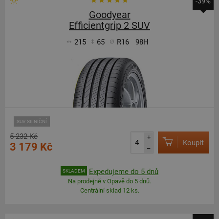
-39%
Goodyear
Efficientgrip 2 SUV
215
65
R16
98H
SUV-SILNIČNÍ
5 232 Kč
+
Koupit
3 179 Kč
–
Expedujeme do 5 dnů
SKLADEM
Na prodejně v Opavě do 5 dnů.
Centrální sklad 12 ks.