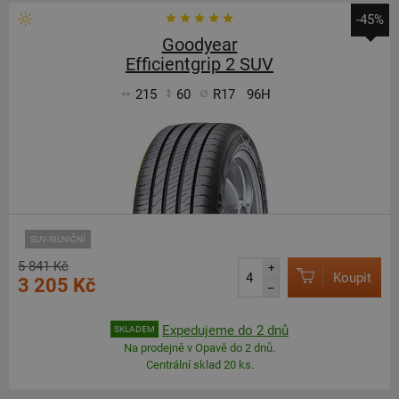
-45%
Goodyear
Efficientgrip 2 SUV
215
60
R17
96H
SUV-SILNIČNÍ
5 841 Kč
+
Koupit
3 205 Kč
–
Expedujeme do 2 dnů
SKLADEM
Na prodejně v Opavě do 2 dnů.
Centrální sklad 20 ks.