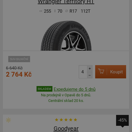
Wrangler Territory HT
255
70
R17
112T
SUV-SILNIČNÍ
6 640 Kč
+
Koupit
2 764 Kč
–
Expedujeme do 5 dnů
SKLADEM
Na prodejně v Opavě do 5 dnů.
Centrální sklad 20 ks.
-45%
Goodyear