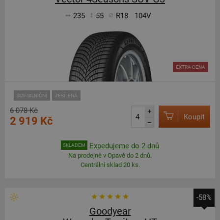
235
55
R18
104V
EXTRA CENA
SUV-SILNIČNÍ
ZESÍLENÁ
6 078 Kč
+
Koupit
2 919 Kč
–
Expedujeme do 2 dnů
SKLADEM
Na prodejně v Opavě do 2 dnů.
Centrální sklad 20 ks.
-58%
Goodyear