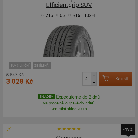
Efficientgrip SUV
215
65
R16
102H
SUV-SILNIČNÍ
ZESÍLENÁ
5 647 Kč
+
Koupit
3 028 Kč
–
Expedujeme do 2 dnů
SKLADEM
Na prodejně v Opavě do 2 dnů.
Centrální sklad 20 ks.
-49%