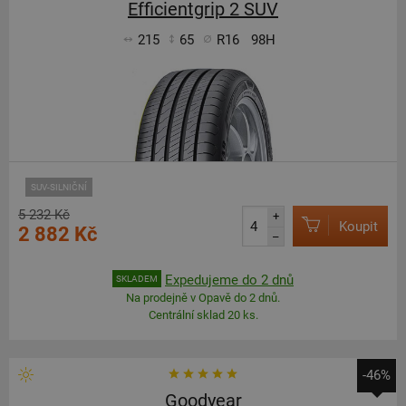
Efficientgrip 2 SUV
215
65
R16
98H
SUV-SILNIČNÍ
5 232 Kč
+
Koupit
2 882 Kč
–
Expedujeme do 2 dnů
SKLADEM
Na prodejně v Opavě do 2 dnů.
Centrální sklad 20 ks.
-46%
Goodyear