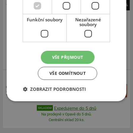
-49%
Goodyear
Efficientgrip 2 SUV
Funkční soubory
Nezařazené
soubory
215
60
R18
98H
VŠE PŘIJMOUT
VŠE ODMÍTNOUT
SUV-SILNIČNÍ
6 299 Kč
+
ZOBRAZIT PODROBNOSTI
Koupit
3 204 Kč
–
Expedujeme do 5 dnů
SKLADEM
Na prodejně v Opavě do 5 dnů.
Centrální sklad 20 ks.