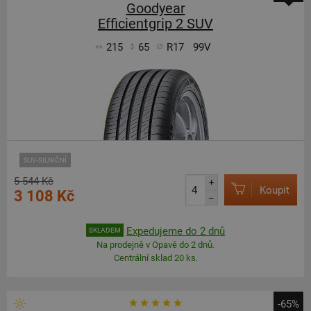
Goodyear
Efficientgrip 2 SUV
215
65
R17
99V
SUV-SILNIČNÍ
5 544 Kč
+
Koupit
3 108 Kč
–
Expedujeme do 2 dnů
SKLADEM
Na prodejně v Opavě do 2 dnů.
Centrální sklad 20 ks.
-65%