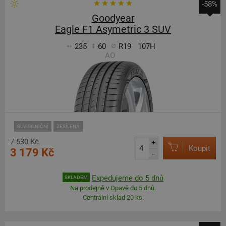
-58%
Goodyear
Eagle F1 Asymetric 3 SUV
235
60
R19
107H
AO
SUV-SILNIČNÍ
ZESÍLENÁ
7 530 Kč
+
Koupit
3 179 Kč
–
Expedujeme do 5 dnů
SKLADEM
Na prodejně v Opavě do 5 dnů.
Centrální sklad 20 ks.