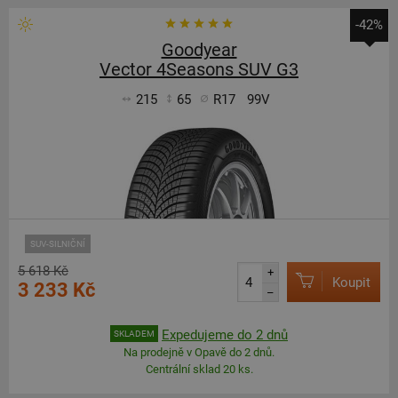
-42%
Goodyear
Vector 4Seasons SUV G3
215
65
R17
99V
SUV-SILNIČNÍ
5 618 Kč
+
Koupit
3 233 Kč
–
Expedujeme do 2 dnů
SKLADEM
Na prodejně v Opavě do 2 dnů.
Centrální sklad 20 ks.