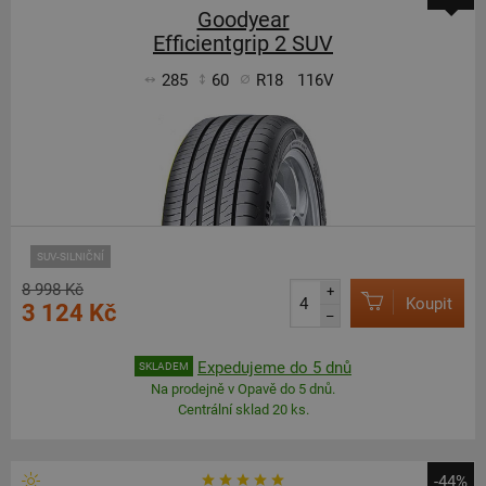
Goodyear
Efficientgrip 2 SUV
285
60
R18
116V
SUV-SILNIČNÍ
8 998 Kč
+
Koupit
3 124 Kč
–
Expedujeme do 5 dnů
SKLADEM
Na prodejně v Opavě do 5 dnů.
Centrální sklad 20 ks.
-44%