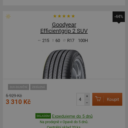
-44%
Goodyear
Efficientgrip 2 SUV
215
60
R17
100H
SUV-SILNIČNÍ
ZESÍLENÁ
5 929 Kč
+
Koupit
3 310 Kč
–
Expedujeme do 5 dnů
SKLADEM
Na prodejně v Opavě do 5 dnů.
Centrální sklad 20 ks.