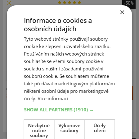
-50%
×
Goodyear
Wrangler A/T Adventure
Informace o cookies a
osobních údajích
235
65
R17
108T
Tyto webové stránky používají soubory
cookie ke zlepšení uživatelského zážitku.
Používáním našich webových stránek
souhlasíte se všemi soubory cookie v
souladu s našimi zásadami používání
souborů cookie. Se souhlasem můžeme
SUV-UNIVERZÁLNÍ
ZESÍLENÁ
také předávat marketingovým platformám
6 344 Kč
+
některé osobní údaje pro marketingové
Koupit
3 192 Kč
–
účely.
Více informací
SHOW ALL PARTNERS
(1910) →
Expedujeme do 2 dnů
SKLADEM
Na prodejně v Opavě do 2 dnů.
Centrální sklad 20 ks.
Nezbytně
Výkonové
Účely
nutné
soubory
cílení
soubory