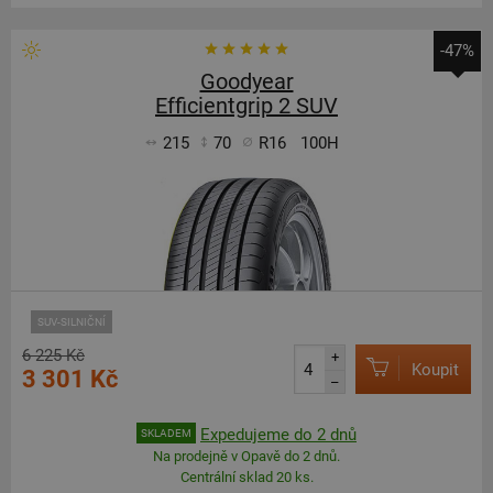
-47%
Goodyear
Efficientgrip 2 SUV
215
70
R16
100H
SUV-SILNIČNÍ
6 225 Kč
+
Koupit
3 301 Kč
–
Expedujeme do 2 dnů
SKLADEM
Na prodejně v Opavě do 2 dnů.
Centrální sklad 20 ks.