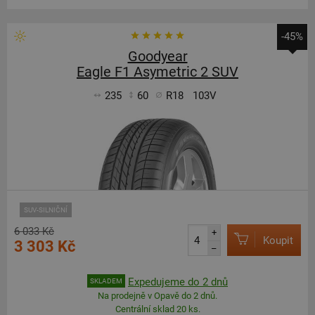
-45%
Goodyear
Eagle F1 Asymetric 2 SUV
235
60
R18
103V
SUV-SILNIČNÍ
6 033 Kč
+
Koupit
3 303 Kč
–
Expedujeme do 2 dnů
SKLADEM
Na prodejně v Opavě do 2 dnů.
Centrální sklad 20 ks.