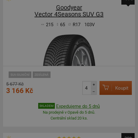
Goodyear
Vector 4Seasons SUV G3
215
65
R17
103V
SUV-SILNIČNÍ
ZESÍLENÁ
5 677 Kč
+
Koupit
3 166 Kč
–
Expedujeme do 5 dnů
SKLADEM
Na prodejně v Opavě do 5 dnů.
Centrální sklad 20 ks.