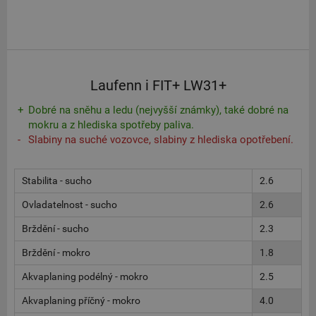
Laufenn i FIT+ LW31+
Dobré na sněhu a ledu (nejvyšší známky), také dobré na
mokru a z hlediska spotřeby paliva.
Slabiny na suché vozovce, slabiny z hlediska opotřebení.
Stabilita - sucho
2.6
Ovladatelnost - sucho
2.6
Brždění - sucho
2.3
Brždění - mokro
1.8
Akvaplaning podélný - mokro
2.5
Akvaplaning příčný - mokro
4.0