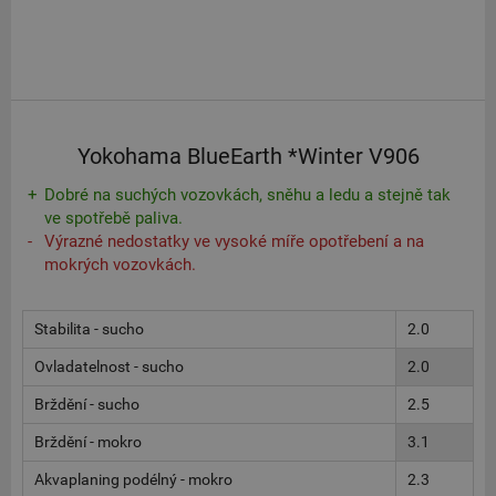
Yokohama BlueEarth *Winter V906
Dobré na suchých vozovkách, sněhu a ledu a stejně tak
ve spotřebě paliva.
Výrazné nedostatky ve vysoké míře opotřebení a na
mokrých vozovkách.
Stabilita - sucho
2.0
Ovladatelnost - sucho
2.0
Brždění - sucho
2.5
Brždění - mokro
3.1
Akvaplaning podélný - mokro
2.3