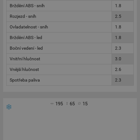
Brždění ABS - sníh
1.8
Rozjezd - sníh
2.5
Ovladatelnost - sníh
1.8
Brždění ABS - led
1.8
Boční vedení - led
2.3
Vnitřní hlučnost
3.0
Vnější hlučnost
2.6
Spotřeba paliva
2.3
195
65
15