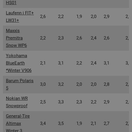
HS01
Laufenn i FIT+
2,6
2,2
1,9
2,0
2,9
2,9
LW31+
Maxxis
Premitra
2,2
2,3
2,6
2,4
2,6
2,6
Snow WP6
Yokohama
BlueEarth
2,1
3,1
2,2
2,4
3,1
3,1
*Winter V906
Barum Polaris
3,0
3,2
2,0
2,0
2,8
2,8
5
Nokian WR
2,5
3,3
2,3
2,2
2,9
2,9
Snowproof
General-Tire
Altimax
3,4
3,5
1,9
2,1
2,7
2,7
Winter 3