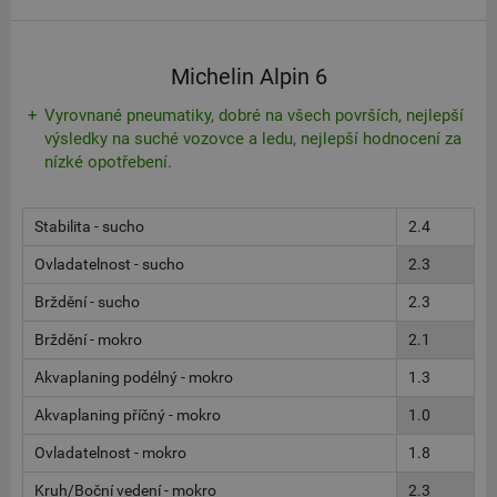
Michelin Alpin 6
Vyrovnané pneumatiky, dobré na všech površích, nejlepší
výsledky na suché vozovce a ledu, nejlepší hodnocení za
nízké opotřebení.
Stabilita - sucho
2.4
Ovladatelnost - sucho
2.3
Brždění - sucho
2.3
Brždění - mokro
2.1
Akvaplaning podélný - mokro
1.3
Akvaplaning příčný - mokro
1.0
Ovladatelnost - mokro
1.8
Kruh/Boční vedení - mokro
2.3