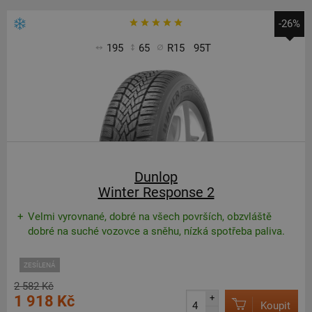
-26%
195
65
R15
95T
Dunlop
Winter Response 2
Velmi vyrovnané, dobré na všech površích, obzvláště
dobré na suché vozovce a sněhu, nízká spotřeba paliva.
ZESÍLENÁ
2 582 Kč
1 918 Kč
+
Koupit