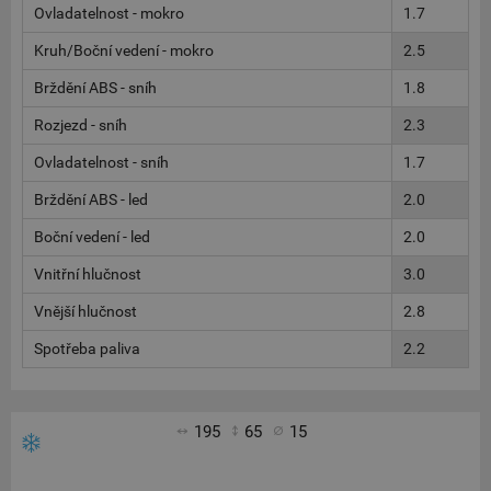
Ovladatelnost - mokro
1.7
Kruh/Boční vedení - mokro
2.5
Brždění ABS - sníh
1.8
Rozjezd - sníh
2.3
Ovladatelnost - sníh
1.7
Brždění ABS - led
2.0
Boční vedení - led
2.0
Vnitřní hlučnost
3.0
Vnější hlučnost
2.8
Spotřeba paliva
2.2
195
65
15