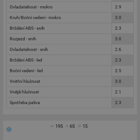
Ovladatelnost - mokro
2.9
Kruh/Boční vedení - mokro
3.0
Brždění ABS - sníh
2.3
Rozjezd - sníh
3.0
Ovladatelnost - sníh
2.6
Brždění ABS - led
2.3
Boční vedení - led
2.5
Vnitřní hlučnost
3.0
Vnější hlučnost
2.1
Spotřeba paliva
2.3
195
65
15