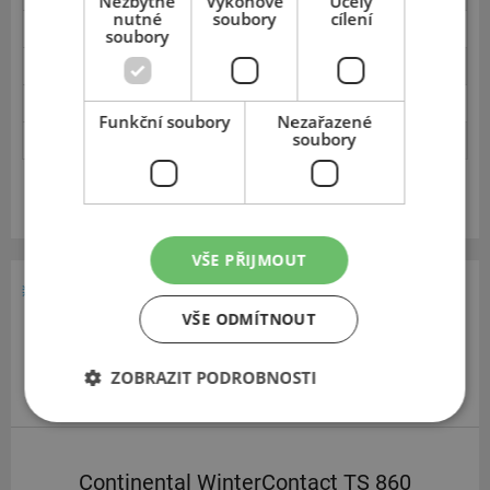
Nezbytně
Výkonové
Účely
nutné
soubory
cílení
Boční vedení - led
2.5
soubory
Vnitřní hlučnost
3.0
Vnější hlučnost
3.5
Funkční soubory
Nezařazené
soubory
Spotřeba paliva
1.7
Zobrazit v eshopu
VŠE PŘIJMOUT
195
65
15
VŠE ODMÍTNOUT
ZOBRAZIT PODROBNOSTI
Continental WinterContact TS 860