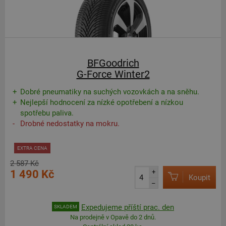
BFGoodrich
G-Force Winter2
Dobré pneumatiky na suchých vozovkách a na sněhu.
Nejlepší hodnocení za nízké opotřebení a nízkou
spotřebu paliva.
Drobné nedostatky na mokru.
EXTRA CENA
2 587 Kč
1 490 Kč
+
Koupit
–
Expedujeme příští prac. den
SKLADEM
Na prodejně v Opavě do 2 dnů.