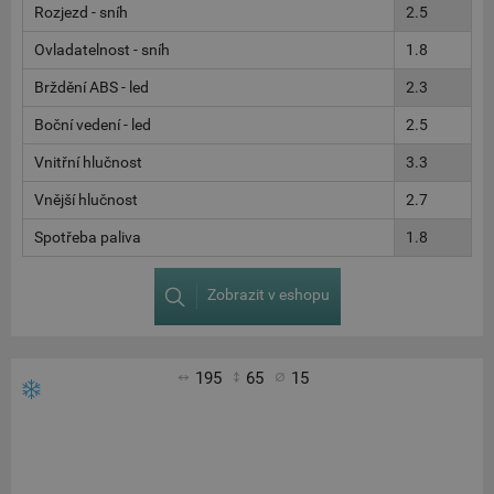
Rozjezd - sníh
2.5
Ovladatelnost - sníh
1.8
Brždění ABS - led
2.3
Boční vedení - led
2.5
Vnitřní hlučnost
3.3
Vnější hlučnost
2.7
Spotřeba paliva
1.8
Zobrazit v eshopu
195
65
15