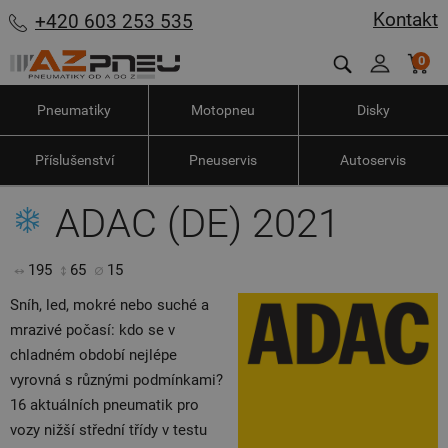
Kontakt
+420 603 253 535
0
Pneumatiky
Motopneu
Disky
Příslušenství
Pneuservis
Autoservis
ADAC (DE) 2021
195
65
15
Sníh, led, mokré nebo suché a
mrazivé počasí: kdo se v
chladném období nejlépe
vyrovná s různými podmínkami?
16 aktuálních pneumatik pro
vozy nižší střední třídy v testu