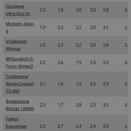
Goodyear
2,3
1,8
2,0
2,0
2,8
2,8
Ultra Grip 9+
Michelin Alpin
1,9
2,5
2,2
2,0
3,1
3,1
6
Vredestein
2,5
2,3
2,2
2,0
2,8
2,8
Wintrac
BFGoodrich G-
2,2
2,6
1,9
2,5
3,3
3,3
Force Winter2
Continental
WinterContact
2,7
1,6
1,9
2,5
2,9
2,9
TS 860
Bridgestone
2,5
1,7
2,8
2,3
3,3
3,3
Blizzak LM005
Falken
Eurowinter
2,3
2,7
2,4
2,4
2,9
2,9