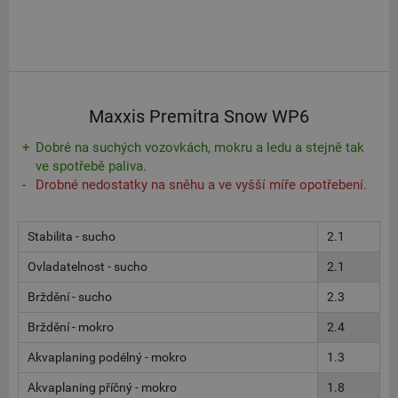
Maxxis Premitra Snow WP6
Dobré na suchých vozovkách, mokru a ledu a stejně tak
ve spotřebě paliva.
Drobné nedostatky na sněhu a ve vyšší míře opotřebení.
Stabilita - sucho
2.1
Ovladatelnost - sucho
2.1
Brždění - sucho
2.3
Brždění - mokro
2.4
Akvaplaning podélný - mokro
1.3
Akvaplaning příčný - mokro
1.8