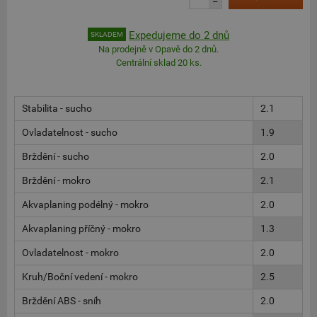
–
Expedujeme do 2 dnů
SKLADEM
Na prodejně v Opavě do 2 dnů.
Centrální sklad 20 ks.
Stabilita - sucho
2.1
Ovladatelnost - sucho
1.9
Brždění - sucho
2.0
Brždění - mokro
2.1
Akvaplaning podélný - mokro
2.0
Akvaplaning příčný - mokro
1.3
Ovladatelnost - mokro
2.0
Kruh/Boční vedení - mokro
2.5
Brždění ABS - sníh
2.0