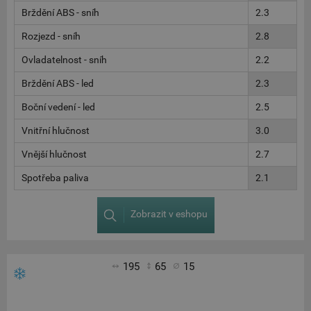
Brždění ABS - sníh
2.3
Rozjezd - sníh
2.8
Ovladatelnost - sníh
2.2
Brždění ABS - led
2.3
Boční vedení - led
2.5
Vnitřní hlučnost
3.0
Vnější hlučnost
2.7
Spotřeba paliva
2.1
Zobrazit v eshopu
195
65
15