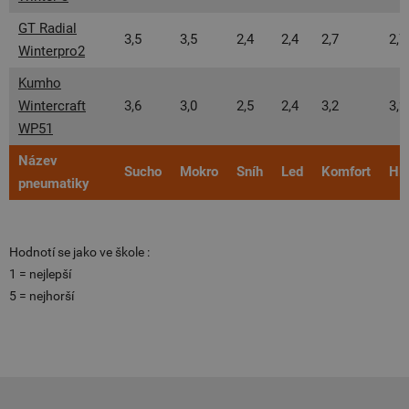
GT Radial
3,5
3,5
2,4
2,4
2,7
2,7
Winterpro2
Kumho
Wintercraft
3,6
3,0
2,5
2,4
3,2
3,2
WP51
Název
Sucho
Mokro
Sníh
Led
Komfort
Hl
pneumatiky
Hodnotí se jako ve škole :
1 = nejlepší
5 = nejhorší