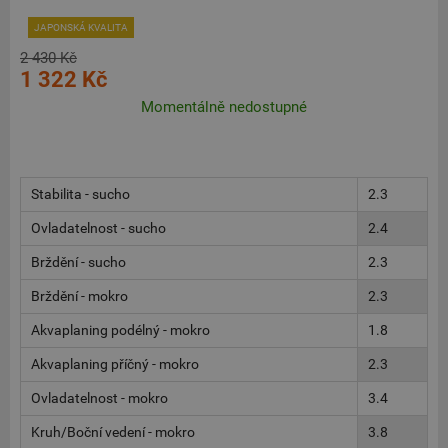
JAPONSKÁ KVALITA
2 430 Kč
1 322 Kč
Momentálně nedostupné
Stabilita - sucho
2.3
Ovladatelnost - sucho
2.4
Brždění - sucho
2.3
Brždění - mokro
2.3
Akvaplaning podélný - mokro
1.8
Akvaplaning příčný - mokro
2.3
Ovladatelnost - mokro
3.4
Kruh/Boční vedení - mokro
3.8