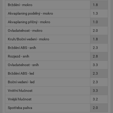
Brždění - mokro
1.8
Akvaplaning podélný - mokro
1.3
Akvaplaning příčný - mokro
1.0
Ovladatelnost - mokro
2.0
Kruh/Boční vedení - mokro
1.8
Brždění ABS - sníh
2.3
Rozjezd - sníh
2.8
Ovladatelnost - sníh
3.3
Brždění ABS - led
2.3
Boční vedení - led
2.3
Vnitřní hlučnost
3.3
Vnější hlučnost
3.2
Spotřeba paliva
2.0