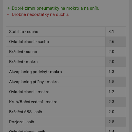
Dobré zimní pneumatiky na mokro a na sníh.
Drobné nedostatky na suchu.
Stabilita - sucho
3.1
Ovladatelnost - sucho
2.6
Brždění - sucho
2.0
Brždění - mokro
2.0
Akvaplaning podélný - mokro
1.3
Akvaplaning příčný - mokro
1.5
Ovladatelnost - mokro
1.2
Kruh/Boční vedení - mokro
2.3
Brždění ABS - sníh
2.0
Rozjezd - sníh
2.5
Ovladatelnost - sníh
1.4