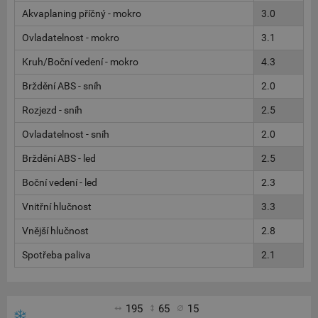
Akvaplaning příčný - mokro
3.0
Ovladatelnost - mokro
3.1
Kruh/Boční vedení - mokro
4.3
Brždění ABS - sníh
2.0
Rozjezd - sníh
2.5
Ovladatelnost - sníh
2.0
Brždění ABS - led
2.5
Boční vedení - led
2.3
Vnitřní hlučnost
3.3
Vnější hlučnost
2.8
Spotřeba paliva
2.1
195
65
15