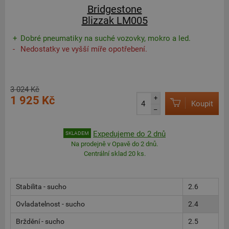
Bridgestone
Blizzak LM005
Dobré pneumatiky na suché vozovky, mokro a led.
Nedostatky ve vyšší míře opotřebení.
3 024 Kč
1 925 Kč
+
Koupit
–
Expedujeme do 2 dnů
SKLADEM
Na prodejně v Opavě do 2 dnů.
Centrální sklad 20 ks.
Stabilita - sucho
2.6
Ovladatelnost - sucho
2.4
Brždění - sucho
2.5