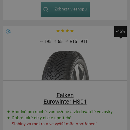
Zobrazit v eshopu
-46%
195
65
R15
91T
Falken
Eurowinter HS01
Vhodné pro suché, zasněžené a zledovatělé vozovky.
Dobré také díky nízké spotřebě.
Slabiny za mokra a ve vyšší míře opotřebení.