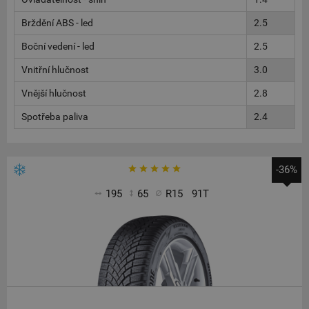
Brždění ABS - led
2.5
Boční vedení - led
2.5
Vnitřní hlučnost
3.0
Vnější hlučnost
2.8
Spotřeba paliva
2.4
-36%
195
65
R15
91T