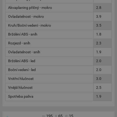
Akvaplaning příčný - mokro
2.8
Ovladatelnost - mokro
3.9
Kruh/Boční vedení - mokro
3.5
Brždění ABS - sníh
1.8
Rozjezd - sníh
2.3
Ovladatelnost - sníh
1.9
Brždění ABS - led
2.0
Boční vedení - led
2.0
Vnitřní hlučnost
3.0
Vnější hlučnost
2.5
Spotřeba paliva
1.9
195
65
15