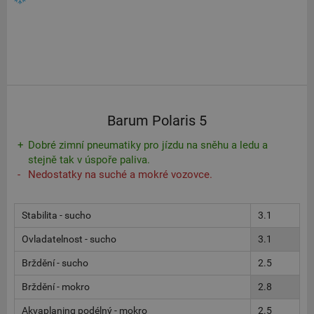
Barum Polaris 5
Dobré zimní pneumatiky pro jízdu na sněhu a ledu a
stejně tak v úspoře paliva.
Nedostatky na suché a mokré vozovce.
Stabilita - sucho
3.1
Ovladatelnost - sucho
3.1
Brždění - sucho
2.5
Brždění - mokro
2.8
Akvaplaning podélný - mokro
2.5