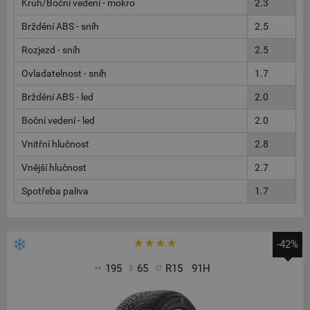
Kruh/Boční vedení - mokro
2.3
Brždění ABS - sníh
2.5
Rozjezd - sníh
2.5
Ovladatelnost - sníh
1.7
Brždění ABS - led
2.0
Boční vedení - led
2.0
Vnitřní hlučnost
2.8
Vnější hlučnost
2.7
Spotřeba paliva
1.7
-42%
195
65
R15
91H