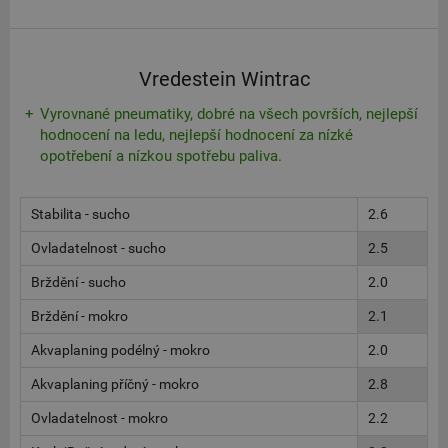
Vredestein Wintrac
Vyrovnané pneumatiky, dobré na všech površích, nejlepší
hodnocení na ledu, nejlepší hodnocení za nízké
opotřebení a nízkou spotřebu paliva.
Stabilita - sucho
2.6
Ovladatelnost - sucho
2.5
Brždění - sucho
2.0
Brždění - mokro
2.1
Akvaplaning podélný - mokro
2.0
Akvaplaning příčný - mokro
2.8
Ovladatelnost - mokro
2.2