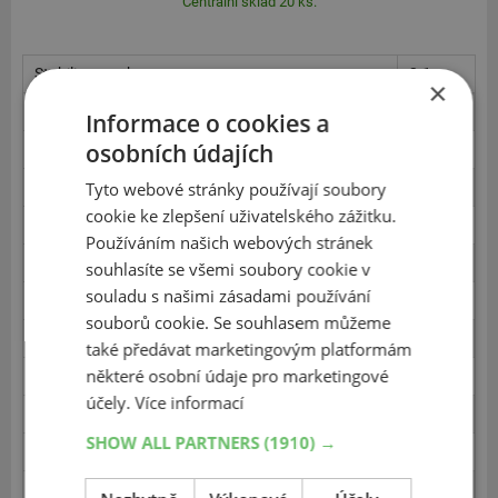
Centrální sklad 20 ks.
Stabilita - sucho
2.1
×
Ovladatelnost - sucho
2.1
Informace o cookies a
osobních údajích
Brždění - sucho
2.5
Brždění - mokro
Tyto webové stránky používají soubory
2.3
cookie ke zlepšení uživatelského zážitku.
Akvaplaning podélný - mokro
2.0
Používáním našich webových stránek
Akvaplaning příčný - mokro
3.0
souhlasíte se všemi soubory cookie v
souladu s našimi zásadami používání
Ovladatelnost - mokro
3.1
souborů cookie. Se souhlasem můžeme
Kruh/Boční vedení - mokro
2.8
také předávat marketingovým platformám
některé osobní údaje pro marketingové
Brždění ABS - sníh
1.8
účely.
Více informací
Rozjezd - sníh
2.3
SHOW ALL PARTNERS
(1910) →
Ovladatelnost - sníh
1.7
Brždění ABS - led
2.5