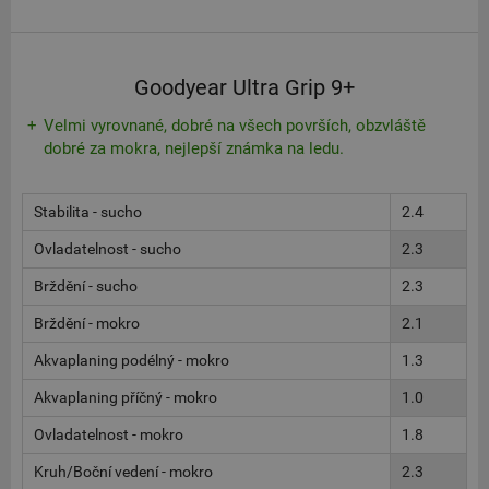
Goodyear Ultra Grip 9+
Velmi vyrovnané, dobré na všech površích, obzvláště
dobré za mokra, nejlepší známka na ledu.
Stabilita - sucho
2.4
Ovladatelnost - sucho
2.3
Brždění - sucho
2.3
Brždění - mokro
2.1
Akvaplaning podélný - mokro
1.3
Akvaplaning příčný - mokro
1.0
Ovladatelnost - mokro
1.8
Kruh/Boční vedení - mokro
2.3