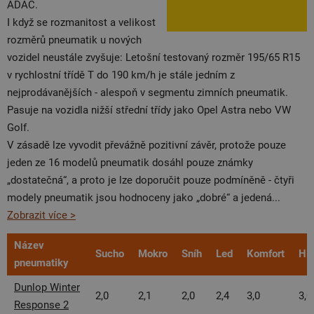
ADAC.
I když se rozmanitost a velikost
rozměrů pneumatik u nových
vozidel neustále zvyšuje: Letošní testovaný rozměr 195/65 R15
v rychlostní třídě T do 190 km/h je stále jedním z
nejprodávanějších - alespoň v segmentu zimních pneumatik.
Pasuje na vozidla nižší střední třídy jako Opel Astra nebo VW
Golf.
V zásadě lze vyvodit převážně pozitivní závěr, protože pouze
jeden ze 16 modelů pneumatik dosáhl pouze známky
„dostatečná“, a proto je lze doporučit pouze podmíněně - čtyři
modely pneumatik jsou hodnoceny jako „dobré“ a jedená
...
Zobrazit více >
Název
Sucho
Mokro
Sníh
Led
Komfort
Hl
pneumatiky
Dunlop Winter
2,0
2,1
2,0
2,4
3,0
3,0
Response 2