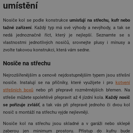
umístění
Nosiče kol se podle konstrukce
umísťují na střechu, kufr nebo
tažné zařízení
. Každý typ má své výhody a nevýhody, a tak se
nedá jednoznačně říct, který je nejlepší. Seznamte se s
vlastnostmi jednotlivých nosičů, srovnejte plusy i mínusy a
zvolte takovou konstrukci, která vám sedne.
Nosiče na střechu
Nejrozšířenějším a cenově nejdostupnějším typem jsou střešní
nosiče. Instalují se na příčníky, které využijete i pro
kotvení
střešních boxů
nebo při přepravě rozměrnějších břemen. Na
střeše můžete spolehlivě přepravit až 4 jízdní kola.
Každý nosič
se pořizuje zvlášť
, a tak vás při přepravě jednoho či dvou kol
nosič s montáží na střechu vyjde nejlevněji.
Nosiče kol na střechu jsou skladné a v garáži nebo sklepě
zaberou jen minimum prostoru. Přístup do kufru bude