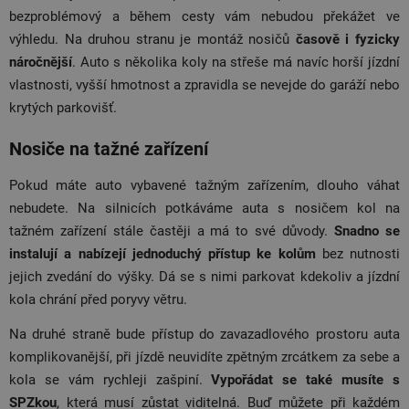
bezproblémový a během cesty vám nebudou překážet ve
výhledu. Na druhou stranu je montáž nosičů
časově i fyzicky
náročnější
. Auto s několika koly na střeše má navíc horší jízdní
vlastnosti, vyšší hmotnost a zpravidla se nevejde do garáží nebo
krytých parkovišť.
Nosiče na tažné zařízení
Pokud máte auto vybavené tažným zařízením, dlouho váhat
nebudete. Na silnicích potkáváme auta s nosičem kol na
tažném zařízení stále častěji a má to své důvody.
S
nadno se
instalují a nabízejí jednoduchý přístup ke kolům
bez nutnosti
jejich zvedání do výšky. Dá se s nimi parkovat kdekoliv a jízdní
kola chrání před poryvy větru.
Na druhé straně bude přístup do zavazadlového prostoru auta
komplikovanější, při jízdě neuvidíte zpětným zrcátkem za sebe a
kola se vám rychleji zašpiní.
Vypořádat se také musíte s
SPZkou
, která musí zůstat viditelná. Buď můžete při každém