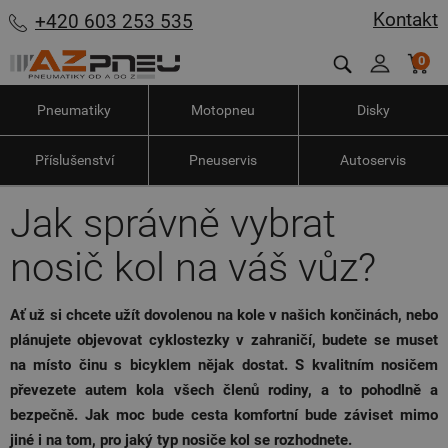
Kontakt
+420 603 253 535
0
Pneumatiky
Motopneu
Disky
Příslušenství
Pneuservis
Autoservis
Jak správně vybrat
nosič kol na váš vůz?
Ať už si chcete užít dovolenou na kole v našich končinách, nebo
plánujete objevovat cyklostezky v zahraničí, budete se muset
na místo činu s bicyklem nějak dostat. S kvalitním nosičem
převezete autem kola všech členů rodiny, a to pohodlně a
bezpečně. Jak moc bude cesta komfortní bude záviset mimo
jiné i na tom, pro jaký typ nosiče kol se rozhodnete.