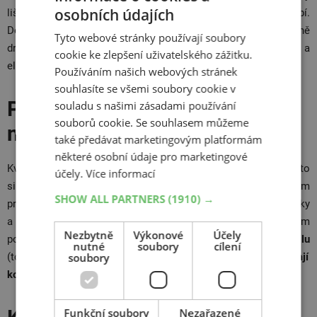
osobních údajích
lištami pro uchycení kol, u druhého tyto lišty chybí.
Doporučujeme vždy upřednostnit kvalitnější (ovšem i nepatrně
Tyto webové stránky používají soubory
dražší) typ s lištami, který zabrání vzájemnému tření kol a
cookie ke zlepšení uživatelského zážitku.
eliminuje riziko poškrábání laku.
Používáním našich webových stránek
souhlasíte se všemi soubory cookie v
Pozor na zloděje! Pořiďte si
souladu s našimi zásadami používání
souborů cookie. Se souhlasem můžeme
nosič se zámky
také předávat marketingovým platformám
některé osobní údaje pro marketingové
Kvalitní jízdní kolo nestojí pár korun. Zloději to dobře vědí, proto
účely.
Více informací
si často přímo vyhlíží auta převážející kola. Neusnadňujte jim
SHOW ALL PARTNERS
(1910) →
práci a pořiďte si takový typ nosiče, který bude opatřený zámky
a dalšími ochrannými mechanismy. Nejvyšší míru ochrany vám
Nezbytně
Výkonové
Účely
poskytnou nosiče, které se jednak
samy zamykají k automobilu
nutné
soubory
cílení
soubory
(to je časté u nosičů na tažné zařízení) a
současně zamykají
kola k nosiči
.
Funkční soubory
Nezařazené