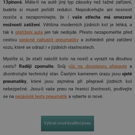
13pinová
. Máte-li na autě jiný typ zásuvky než tažné zařízení,
budete si muset pořídit redukci. Nepodceňujte ani nosnost
nosiče a nezapomínejte, že i
vaše střecha má omezené
možnosti zatížení
. Většina moderních jízdních kol je lehká, a
tak k
přetížení auta
jen tak nedojde. Přesto nezapomeňte před
cestou
správně nahustit pneumatiky
a zohlednit plné zatížení
vozu, které se odrazí i v jízdních vlastnostech.
Myslíte si, že stačí naložit kolo na nosič a vyrazit na dlouhou
cestu?
Raději zpomalte.
Svůj
vůz na dovolenou připravte
a
zkontrolujte technický stav. Častým kamenem úrazu jsou
ojeté
pneumatiky
, které jsou zejména při přepravě jízdních kol
nebezpečné. Jsou-li vaše pneu na hranici životnosti, podívejte
se na
nezávislé testy pneumatik
a vyberte si nové.
Vybrat nové kvalitní pneu