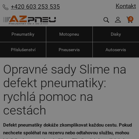
Kontakt
+420 603 253 535
0
Pneumatiky
Motopneu
Disky
Příslušenství
Pneuservis
Autoservis
Opravné sady Slime na
defekt pneumatiky:
rychlá pomoc na
cestách
Defekt pneumatiky dokáže zkomplikovat každou cestu. Pokud
nechcete spoléhat na rezervu nebo odtahovou službu, mohou