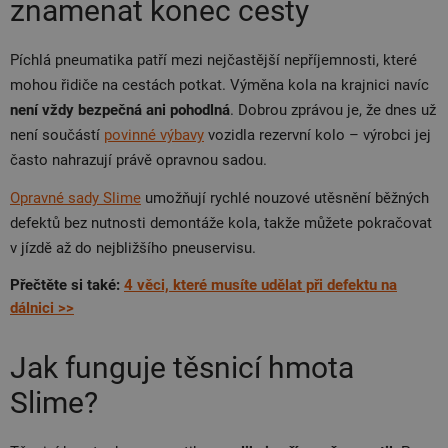
znamenat konec cesty
Píchlá pneumatika patří mezi nejčastější nepříjemnosti, které
mohou řidiče na cestách potkat. Výměna kola na krajnici navíc
není vždy bezpečná ani pohodlná
. Dobrou zprávou je, že dnes už
není součástí
povinné výbavy
vozidla rezervní kolo – výrobci jej
často nahrazují právě opravnou sadou.
Opravné sady Slime
umožňují rychlé nouzové utěsnění běžných
defektů bez nutnosti demontáže kola, takže můžete pokračovat
v jízdě až do nejbližšího pneuservisu.
Přečtěte si také:
4 věci, které musíte udělat při defektu na
dálnici >>
Jak funguje těsnicí hmota
Slime?