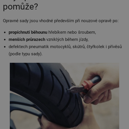
pomůže?
Opravné sady jsou vhodné především při nouzové opravě po:
propíchnutí běhounu
hřebíkem nebo šroubem,
menších průrazech
vzniklých během jízdy,
defektech pneumatik motocyklů, skútrů, čtyřkolek i přívěsů
(podle typu sady).