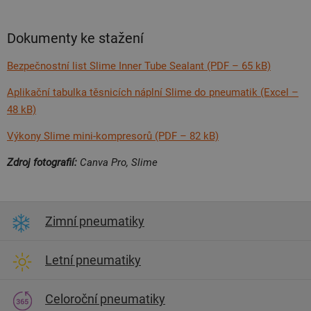
Dokumenty ke stažení
Bezpečnostní list Slime Inner Tube Sealant (PDF – 65 kB)
Aplikační tabulka těsnicích náplní Slime do pneumatik (Excel –
48 kB)
Výkony Slime mini-kompresorů (PDF – 82 kB)
Zdroj fotografií:
Canva Pro, Slime
Zimní pneumatiky
Letní pneumatiky
Celoroční pneumatiky