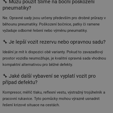
🔧 Můžu použít Slime na boční poškození
pneumatiky?
Ne. Opravné sady jsou určeny především pro drobné průrazy v
běhounu pneumatiky. Poškození bočnice, patky či ramene
vyžaduje odborné řešení nebo výměnu pneumatiky.
🔧 Je lepší vozit rezervu nebo opravnou sadu?
Ideální je mít k dispozici obě varianty. Pokud to zavazadlový
prostor vozidla neumožňuje, je kvalitní opravná sada vhodnou
kompaktní alternativou pro běžné defekty.
🔧 Jaké další vybavení se vyplatí vozit pro
případ defektu?
Kompresor, měřič tlaku, reflexní vestu, výstražný trojúhelník a
pracovní rukavice. Tyto pomůcky mohou výrazně usnadnit
řešení krizové situace na cestách.