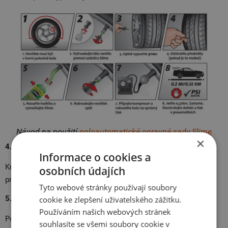
Návod na použití
poloautomatické opravné sady Slime
×
4. Rozjeďte vozidlo
Informace o cookies a
Krátkou jízdou zajistíte rovnoměrné rozprostření hmoty uvnitř
osobních údajích
pneumatiky.
Tyto webové stránky používají soubory
5. Zkontrolujte tlak
cookie ke zlepšení uživatelského zážitku.
Používáním našich webových stránek
Po několika kilometrech ověřte
tlak v pneumatice
a případně ji
souhlasíte se všemi soubory cookie v