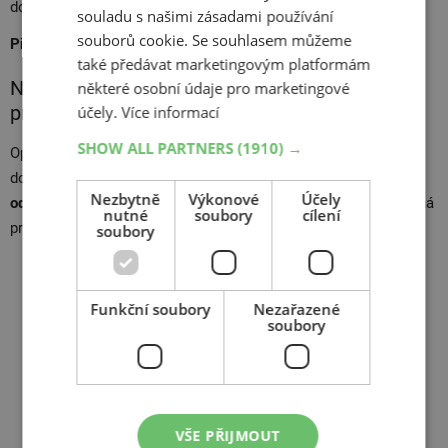
dofoukněte.
souladu s našimi zásadami používání
souborů cookie. Se souhlasem můžeme
Přečtěte si také:
Jak správně foukat pneu na motorce? >>
také předávat marketingovým platformám
Na co nezapomenout po nouzové opravě
některé osobní údaje pro marketingové
pneumatiky?
účely.
Více informací
SHOW ALL PARTNERS
(1910) →
Oprava pomocí těsnicí hmoty je nouzové řešení. Jakmile
dorazíte do cíle nebo do pneuservisu,
nechte pneumatiku
Nezbytně
Výkonové
Účely
odborně zkontrolovat
. Jen tak budete mít jistotu, že je bezpečná
nutné
soubory
cílení
pro další provoz.
soubory
Funkční soubory
Nezařazené
soubory
VŠE PŘIJMOUT