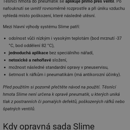
Těsnicí hmota do pneumatik se
aplikuje přímo přes ventil
. Po
nafouknutí se uvnitř rovnoměrně rozprostře a při úniku vzduchu
vyhledá místo poškození, které následně utěsní.
Mezi hlavní výhody systému Slime patří:
odolnost vůči nízkým i vysokým teplotám (bod mrznutí -37
°C, bod oddělení 82 °C),
jednoduchá aplikace
bez speciálního nářadí,
netoxické a nehořlavé
složení,
možnost následné standardní opravy v pneuservisu,
šetrnost k ráfkům i pneumatikám (má antikorozní účinky).
Před použitím si pozorně přečtěte návod na použití. Těsnící
hmota Slime není určena k opravě pneumatik, u kterých uniká
tlak z postranních či pomalých defektů, poškozených ráfků nebo
špatných ventilů.
Kdy opravná sada Slime