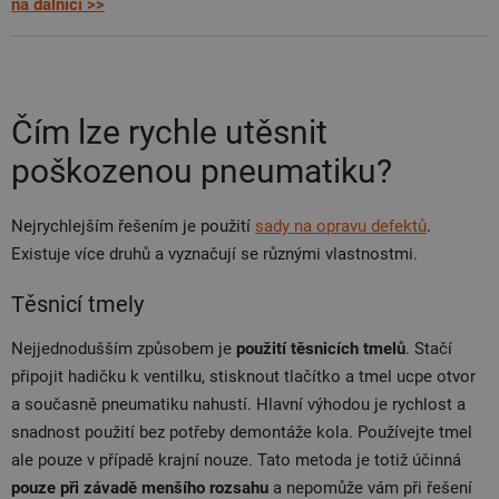
na dálnici >>
Čím lze rychle utěsnit
poškozenou pneumatiku?
Nejrychlejším řešením je použití
sady na opravu defektů
.
Existuje více druhů a vyznačují se různými vlastnostmi.
Těsnicí tmely
Nejjednodušším způsobem je
použití těsnicích tmelů
. Stačí
připojit hadičku k ventilku, stisknout tlačítko a tmel ucpe otvor
a současně pneumatiku nahustí. Hlavní výhodou je rychlost a
snadnost použití bez potřeby demontáže kola. Používejte tmel
ale pouze v případě krajní nouze. Tato metoda je totiž účinná
pouze při závadě menšího rozsahu
a nepomůže vám při řešení