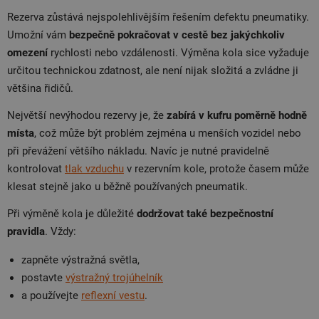
Rezerva zůstává nejspolehlivějším řešením defektu pneumatiky.
Umožní vám
bezpečně pokračovat v cestě bez jakýchkoliv
omezení
rychlosti nebo vzdálenosti. Výměna kola sice vyžaduje
určitou technickou zdatnost, ale není nijak složitá a zvládne ji
většina řidičů.
Největší nevýhodou rezervy je, že
zabírá v kufru poměrně hodně
místa
, což může být problém zejména u menších vozidel nebo
při převážení většího nákladu. Navíc je nutné pravidelně
kontrolovat
tlak vzduchu
v rezervním kole, protože časem může
klesat stejně jako u běžně používaných pneumatik.
Při výměně kola je důležité
dodržovat také bezpečnostní
pravidla
. Vždy:
zapněte výstražná světla,
postavte
výstražný trojúhelník
a používejte
reflexní vestu
.