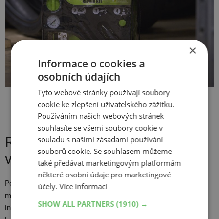
×
Informace o cookies a
osobních údajích
Tyto webové stránky používají soubory
Automatická sada na opravu defektu je bezpečná i pro TMPS
cookie ke zlepšení uživatelského zážitku.
senzory.
Používáním našich webových stránek
souhlasíte se všemi soubory cookie v
Run-flat pneumatiky aneb ne
souladu s našimi zásadami používání
souborů cookie. Se souhlasem můžeme
všechna řešení jsou provizorní
také předávat marketingovým platformám
některé osobní údaje pro marketingové
Pokud často jezdíte na dlouhé vzdálenosti nebo do odlehlých
účely.
Více informací
míst, kde by defekt mohl znamenat vážný problém, zvažte
SHOW ALL PARTNERS
(1910) →
investici do
run-flat pneumatik
. Tyto speciální pláště jsou