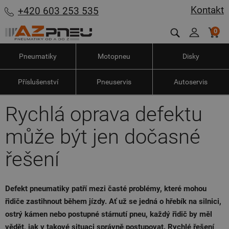
Kontakt
+420 603 253 535
0
Pneumatiky
Motopneu
Disky
Příslušenství
Pneuservis
Autoservis
Rychlá oprava defektu
může být jen dočasné
řešení
Defekt pneumatiky patří mezi časté problémy, které mohou
řidiče zastihnout během jízdy. Ať už se jedná o hřebík na silnici,
ostrý kámen nebo postupné stárnutí pneu, každý řidič by měl
vědět, jak v takové situaci správně postupovat. Rychlé řešení