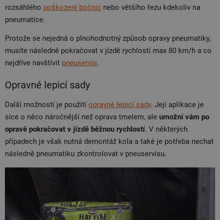
rozsáhlého
poškození bočnic
nebo většího řezu kdekoliv na
pneumatice.
Protože se nejedná o plnohodnotný způsob opravy pneumatiky,
musíte následně pokračovat v jízdě rychlostí max 80 km/h a co
nejdříve navštívit
pneuservis
.
Opravné lepicí sady
Další možností je použití
opravné lepicí sady
. Její aplikace je
sice o něco náročnější než oprava tmelem, ale
umožní vám po
opravě pokračovat v jízdě běžnou rychlostí
. V některých
případech je však nutná demontáž kola a také je potřeba nechat
následně pneumatiku zkontrolovat v pneuservisu.