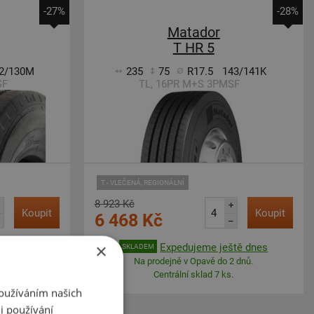
-27%
-28%
Matador
T HR 5
2/130M
235
75
R17.5
143/141K
SF
TL, 16PR M+S 3PMSF
T - VLEČENÁ, REGIONÁLNÍ
8 923 Kč
+
Koupit
Koupit
6 468 Kč
–
×
 2 dnů
Expedujeme ještě dnes
SKLADEM
 dnů.
Na prodejně v Opavě do 2 dnů.
Centrální sklad 7 ks.
Používáním našich
i používání