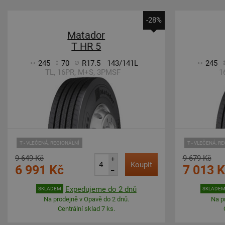
-28%
Matador
T HR 5
245
70
R17.5
143/141L
245
TL, 16PR, M+S, 3PMSF
1
T - VLEČENÁ, REGIONÁLNÍ
T - VLEČENÁ, R
9 649 Kč
9 679 Kč
+
Koupit
6 991 Kč
7 013 
–
Expedujeme do 2 dnů
SKLADEM
SKLADE
Na prodejně v Opavě do 2 dnů.
Na p
Centrální sklad 7 ks.