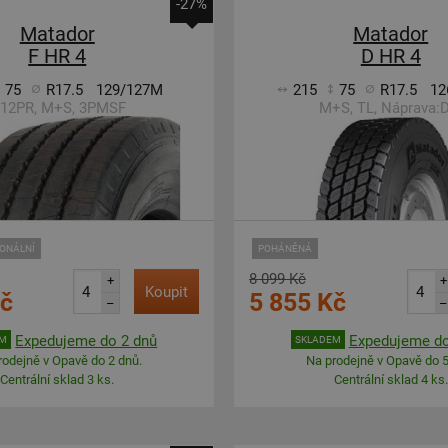
-27%
Matador
Matador
F HR 4
D HR 4
75
R17.5
129/127M
215
75
R17.5
12
 12PR, M+S, 3PMSF
M+S, TL, Náprava:
IONÁLNÍ
POHÁNĚNÁ
8 099 Kč
+
+
Koupit
Kč
5 855 Kč
–
–
Expedujeme do 2 dnů
Expedujeme do
EM
SKLADEM
rodejně v Opavě do 2 dnů.
Na prodejně v Opavě do 5
Centrální sklad 3 ks.
Centrální sklad 4 ks.