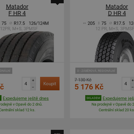
Matador
Matador
F HR 4
D HR 4
75
R17.5
126/124M
205
75
R17.5
12
 12PR, M+S, 3PMSF
12 PR, M+S, 3PMS
IONÁLNÍ
D - ZÁBĚROVÁ, REGIONÁLNÍ
7 130 Kč
+
+
Koupit
Kč
5 176 Kč
–
–
Expedujeme ještě dnes
Expedujeme ješ
M
SKLADEM
rodejně v Opavě do 2 dnů.
Na prodejně v Opavě do 2
Centrální sklad 12 ks.
Centrální sklad 20 ks