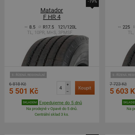
-19%
Matador
F HR 4
8.5
R17.5
121/120L
225
TL, 10PR, M+S, 3PMSF
TL,
S - ŘÍZENÁ, REGIONÁLNÍ
S - ŘÍZENÁ, REG
6 818 Kč
7 723 Kč
+
Koupit
5 501 Kč
5 603 
–
Expedujeme do 5 dnů
SKLADEM
SKLAD
Na prodejně v Opavě do 5 dnů.
Na p
Centrální sklad 3 ks.