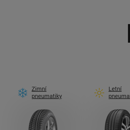
Zimní
Letní
pneumatiky
pneumat