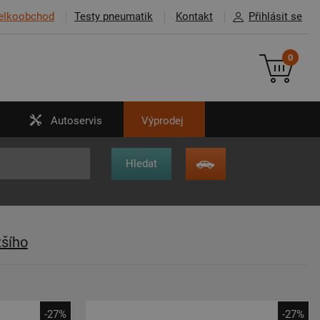
elkoobchod
Testy pneumatik
Kontakt
Přihlásit se
0
Autoservis
Výprodej
žšího
-27%
-27%