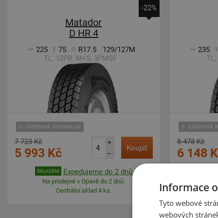
-22%
Matador
D HR 4
225
75
R17.5
129/127M
235
TL, 12PR, M+S, 3PMSF
TL,
D - ZÁBĚROVÁ, REGIONÁLNÍ
D - ZÁBĚROVÁ, 
7 723 Kč
8 478 Kč
+
Koupit
5 993 Kč
6 148 
–
Expedujeme do 2 dnů
SKLADEM
SKLADE
Na prodejně v Opavě do 2 dnů.
Na p
Informace o
Centrální sklad 4 ks.
Tyto webové strán
webových stránek