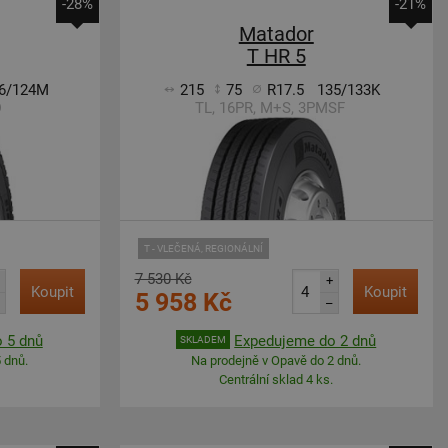
-28%
-21%
Matador
T HR 5
6/124M
215
75
R17.5
135/133K
D
TL, 16PR, M+S, 3PMSF
T - VLEČENÁ, REGIONÁLNÍ
7 530 Kč
+
Koupit
Koupit
5 958 Kč
–
 5 dnů
Expedujeme do 2 dnů
SKLADEM
 dnů.
Na prodejně v Opavě do 2 dnů.
Centrální sklad 4 ks.