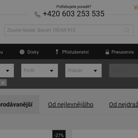
Potřebujete poradit?
V
+420 603 253 535
u
Disky
Příslušenství
Pneuservis
rodávanější
Od nejlevnějšího
Od nejdra
-27%