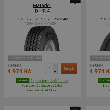
Matador
D HR 4
215
75
R17.5
126/124M
215
12PR, M+S, 3PMSF
TL,
D - ZÁBĚROVÁ, REGIONÁLNÍ
S - ŘÍZENÁ, REG
6 848 Kč
6 848 Kč
+
Koupit
4 974 Kč
4 974 
–
Expedujeme ještě dnes
SKLADEM
SKLADE
Na prodejně v Opavě do 2 dnů.
Na p
Centrální sklad 14 ks.