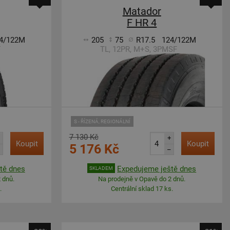
Matador
F HR 4
4/122M
205
75
R17.5
124/122M
F
TL, 12PR, M+S, 3PMSF
S - ŘÍZENÁ, REGIONÁLNÍ
7 130 Kč
+
Koupit
Koupit
5 176 Kč
–
tě dnes
Expedujeme ještě dnes
SKLADEM
 dnů.
Na prodejně v Opavě do 2 dnů.
.
Centrální sklad 17 ks.