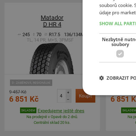
souborů cookie.
-28%
údaje pro market
Matador
SHOW ALL PAR
D HR 4
245
70
R17.5
136/134M
245
Nezbytně nutn
TL, 14 PR, M+S, 3PMSF
TL,
soubory
ZOBRAZIT P
D - ZÁBĚROVÁ, REGIONÁLNÍ
S - ŘÍZENÁ, REG
9 457 Kč
9 457 Kč
+
Koupit
6 851 Kč
6 851 
–
Expedujeme ještě dnes
SKLADEM
SKLADE
Na prodejně v Opavě do 2 dnů.
Na p
Centrální sklad 20 ks.