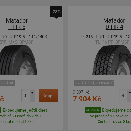
-28%
Matador
Matador
T HR 5
D HR 4
70
R19.5
141/140K
245
70
R19.5
13
6PR, M+S, 3PMSF
TL, 16 PR, 3PMSF
EGIONÁLNÍ
D - ZÁBĚROVÁ, REGIONÁLNÍ
9 397 Kč
+
+
Koupit
Kč
7 904 Kč
–
–
Expedujeme ještě dnes
Expedujeme do
M
SKLADEM
rodejně v Opavě do 2 dnů.
Na prodejně v Opavě do 5
Centrální sklad 10 ks.
Centrální sklad 8 ks.