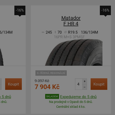
-16%
-16%
Matador
F HR 4
6/134M
245
70
R19.5
136/134M
16PR M+S 3PMSF
S - ŘÍZENÁ, REGIONÁLNÍ
9 397 Kč
+
Koupit
Koupit
7 904 Kč
–
 5 dnů
Expedujeme do 5 dnů
SKLADEM
 dnů.
Na prodejně v Opavě do 5 dnů.
Centrální sklad 4 ks.