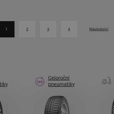
1
2
3
4
Následující
Celoroční
iky
pneumatiky