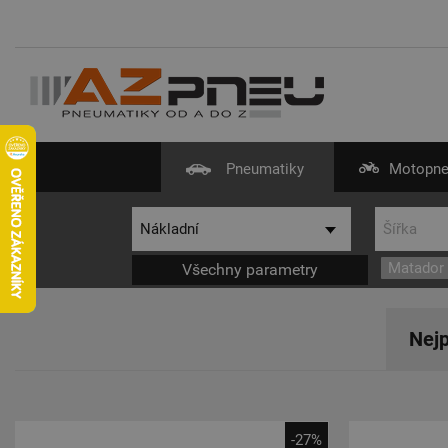
Pneumatiky
Motopne
Matador
Všechny parametry
Nejp
-27%