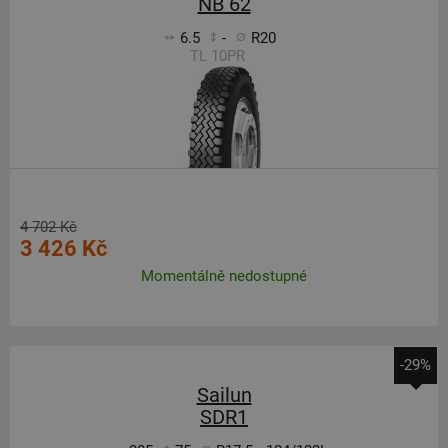
NB 62
6.5
-
R20
TL 10PR
4 702 Kč
3 426 Kč
Momentálně nedostupné
-29%
Sailun
SDR1