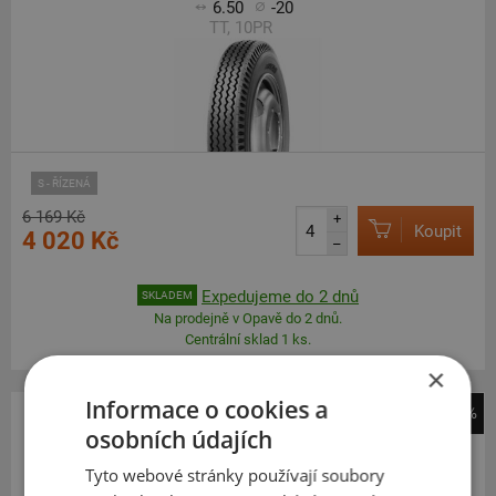
6.50
-20
TT, 10PR
S - ŘÍZENÁ
6 169 Kč
+
Koupit
4 020 Kč
–
Expedujeme do 2 dnů
SKLADEM
Na prodejně v Opavě do 2 dnů.
Centrální sklad 1 ks.
×
Informace o cookies a
-31%
osobních údajích
Sailun
SAR1
Tyto webové stránky používají soubory