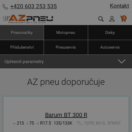
Kontakt
+420 603 253 535
0
Pneumatiky
Motopneu
Disky
Příslušenství
Pneuservis
Autoservis
Upřesnit parametry
AZ pneu doporučuje
Barum BT 300 R
215
75
R17.5
135/133K
TL, 16PR, M+S, 3PMSF