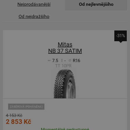
Nejprodávanější
Od nejlevnějšího
Od nejdražšího
-31%
Mitas
NB 37 SATIM
7.5
-
R16
TT 10PR
ZÁBĚROVÁ (POHÁNĚNÁ)
4 153 Kč
2 853 Kč
Momentálně nedostupné