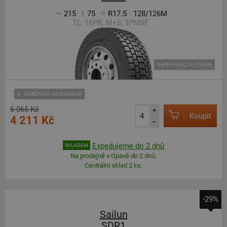
215
75
R17.5
128/126M
TL, 16PR, M+S, 3PMSF
SUPER KVALITA/VÝKON
D - ZÁBĚROVÁ, REGIONÁLNÍ
6 065 Kč
+
Koupit
4 211 Kč
–
Expedujeme do 2 dnů
SKLADEM
Na prodejně v Opavě do 2 dnů.
Centrální sklad 2 ks.
-29%
Sailun
SDR1