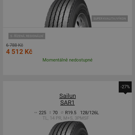
SUPER KVALITA/VÝKON
S - ŘÍZENÁ, REGIONÁLNÍ
6 788 Kč
4 512 Kč
Momentálně nedostupné
-27%
Sailun
SAR1
225
70
R19.5
128/126L
TL, 14 PR, M+S, 3PMSF