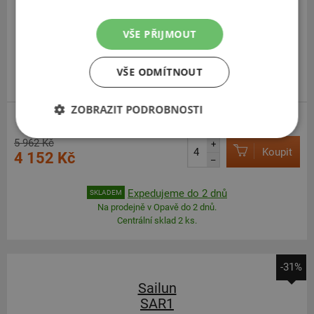
225
75
R17.5
129/127M
TL, 16PR, M+S, 3PMSF
VŠE PŘIJMOUT
VŠE ODMÍTNOUT
SUPER KVALITA/VÝKON
ZOBRAZIT PODROBNOSTI
S - ŘÍZENÁ, REGIONÁLNÍ
5 962 Kč
+
Koupit
4 152 Kč
–
Expedujeme do 2 dnů
SKLADEM
Na prodejně v Opavě do 2 dnů.
Centrální sklad 2 ks.
-31%
Sailun
SAR1