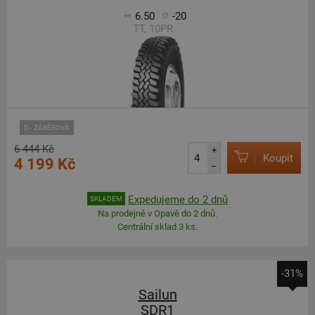
6.50
-20
TT, 10PR
D - ZÁBĚROVÁ
6 444 Kč
+
Koupit
4 199 Kč
–
Expedujeme do 2 dnů
SKLADEM
Na prodejně v Opavě do 2 dnů.
Centrální sklad 3 ks.
-31%
Sailun
SDR1