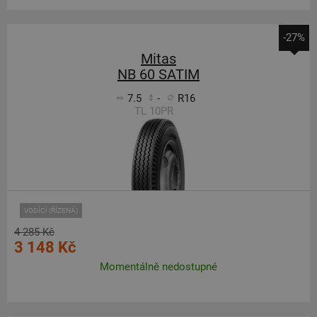
-27%
Mitas
NB 60 SATIM
7.5
-
R16
TL 10PR
VODÍCÍ (ŘÍZENÁ)
4 285 Kč
3 148 Kč
Momentálně nedostupné