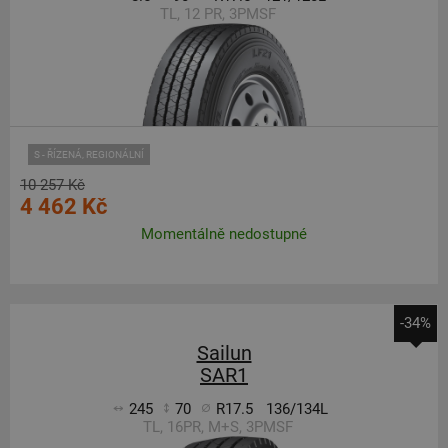
TL, 12 PR, 3PMSF
S - ŘÍZENÁ, REGIONÁLNÍ
10 257 Kč
4 462 Kč
Momentálně nedostupné
-34%
Sailun
SAR1
245
70
R17.5
136/134L
TL, 16PR, M+S, 3PMSF