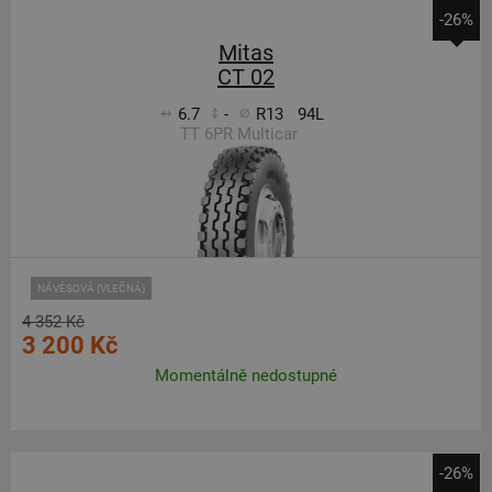
-26%
Mitas
CT 02
6.7
-
R13
94L
TT 6PR Multicar
NÁVĚSOVÁ (VLEČNÁ)
4 352 Kč
3 200 Kč
Momentálně nedostupné
-26%