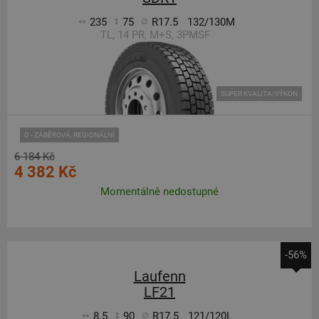
235
75
R17.5
132/130M
TL, 14 PR, M+S, 3PMSF
SUPER KVALITA/VÝKON
D - ZÁBĚROVÁ, REGIONÁLNÍ
6 184 Kč
4 382 Kč
Momentálně nedostupné
-56%
Laufenn
LF21
8.5
90
R17.5
121/120L