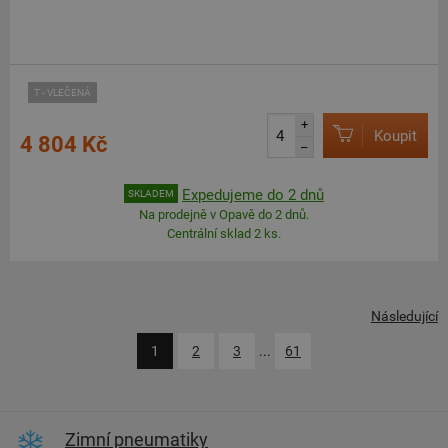
T - VLEČENÁ
+
Koupit
4 804 Kč
–
Expedujeme do 2 dnů
SKLADEM
Na prodejně v Opavě do 2 dnů.
Centrální sklad 2 ks.
Následující
1
2
3
...
61
Zimní pneumatiky