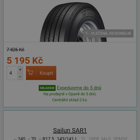
T - VLEČENÁ, REGIONÁLNÍ
7 826 Kč
5 195 Kč
+
Koupit
–
Expedujeme do 5 dnů
SKLADEM
Na prodejně v Opavě do 5 dnů.
Centrální sklad 2 ks.
Sailun SAR1
245
70
R17.5
143/141J
TL, 18PR, M+S, 3PMSF