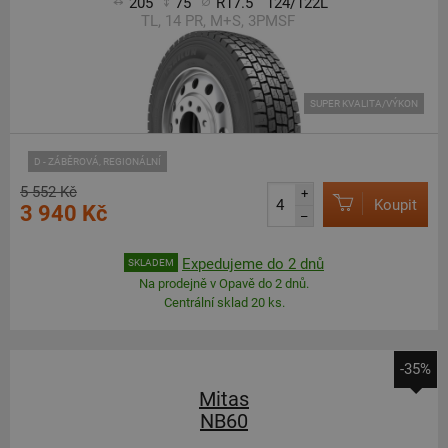
205
75
R17.5
124/122L
TL, 14 PR, M+S, 3PMSF
SUPER KVALITA/VÝKON
D - ZÁBĚROVÁ, REGIONÁLNÍ
5 552 Kč
+
Koupit
3 940 Kč
–
Expedujeme do 2 dnů
SKLADEM
Na prodejně v Opavě do 2 dnů.
Centrální sklad 20 ks.
-35%
Mitas
NB60