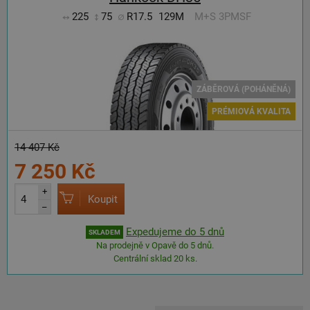
225
75
R17.5
129M
M+S 3PMSF
ZÁBĚROVÁ (POHÁNĚNÁ)
PRÉMIOVÁ KVALITA
14 407 Kč
7 250 Kč
+
Koupit
–
Expedujeme do 5 dnů
SKLADEM
Na prodejně v Opavě do 5 dnů.
Centrální sklad 20 ks.