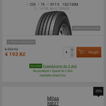
235
75
R17.5
132/130M
TL, 14 PR, M+S, 3PMSF
SUPER KVALITA/VÝKON
S - ŘÍZENÁ, REGIONÁLNÍ
6 034 Kč
+
Koupit
4 193 Kč
–
Expedujeme do 2 dnů
SKLADEM
Na prodejně v Opavě do 2 dnů.
Centrální sklad 6 ks.
-35%
Mitas
NB37