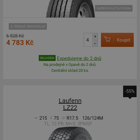
SUPER KVALITA/VÝKON
S - ŘÍZENÁ, REGIONÁLNÍ
6 528 Kč
+
Koupit
4 783 Kč
–
Expedujeme do 2 dnů
SKLADEM
Na prodejně v Opavě do 2 dnů.
Centrální sklad 20 ks.
-55%
Laufenn
LZ22
215
75
R17.5
126/124M
TL, 12 PR, M+S, 3PMSF