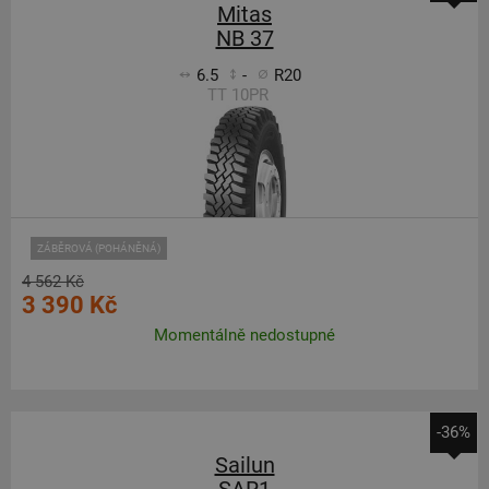
Mitas
NB 37
6.5
-
R20
TT 10PR
ZÁBĚROVÁ (POHÁNĚNÁ)
4 562 Kč
3 390 Kč
Momentálně nedostupné
-36%
Sailun