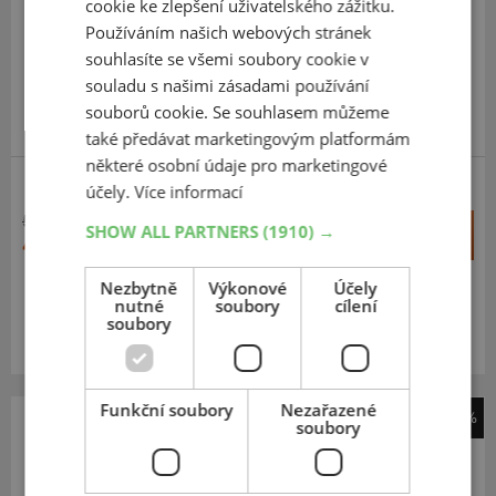
cookie ke zlepšení uživatelského zážitku.
215
7
R17.5
135/133L
Používáním našich webových stránek
TL, 16PR, M+S, 3PMSF
souhlasíte se všemi soubory cookie v
souladu s našimi zásadami používání
souborů cookie. Se souhlasem můžeme
SUPER KVALITA/VÝKON
také předávat marketingovým platformám
některé osobní údaje pro marketingové
účely.
Více informací
S - ŘÍZENÁ, REGIONÁLNÍ
5 916 Kč
+
SHOW ALL PARTNERS
(1910) →
Koupit
4 066 Kč
–
Nezbytně
Výkonové
Účely
Expedujeme do 2 dnů
SKLADEM
nutné
soubory
cílení
soubory
Na prodejně v Opavě do 2 dnů.
Centrální sklad 2 ks.
Funkční soubory
Nezařazené
-30%
soubory
Sailun
SAR1