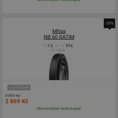
-26%
Mitas
NB 60 SATIM
7.5
-
R16
TT 10PR
VODÍCÍ (ŘÍZENÁ)
3 897 Kč
2 869 Kč
Momentálně nedostupné