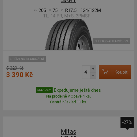
SAR1
205
75
R17.5
124/122M
TL, 14 PR, M+S, 3PMSF
SUPER KVALITA/VÝKON
S - ŘÍZENÁ, REGIONÁLNÍ
5 329 Kč
+
Koupit
3 390 Kč
–
Expedujeme ještě dnes
SKLADEM
Na prodejně v Opavě 4 ks.
Centrální sklad 11 ks.
-27%
Mitas