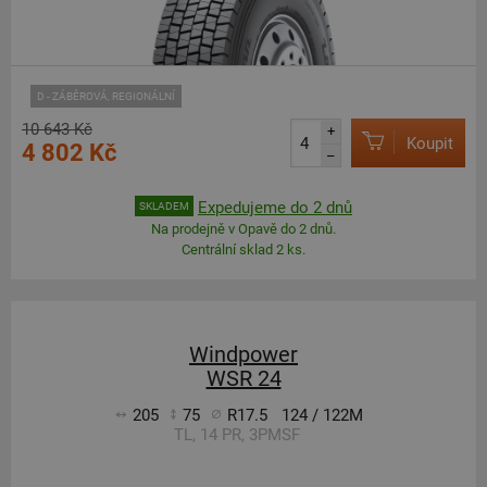
D - ZÁBĚROVÁ, REGIONÁLNÍ
10 643 Kč
+
Koupit
4 802 Kč
–
Expedujeme do 2 dnů
SKLADEM
Na prodejně v Opavě do 2 dnů.
Centrální sklad 2 ks.
Windpower
WSR 24
205
75
R17.5
124 / 122M
TL, 14 PR, 3PMSF