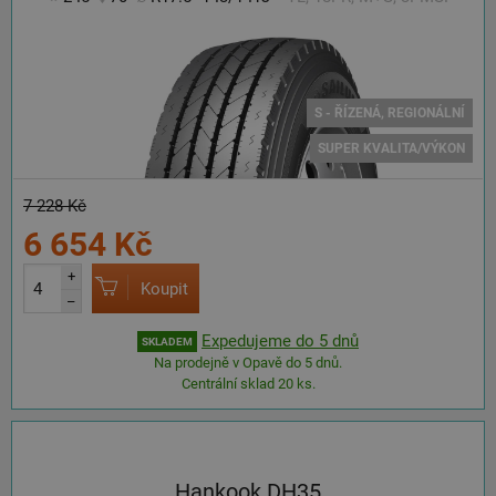
S - ŘÍZENÁ, REGIONÁLNÍ
SUPER KVALITA/VÝKON
7 228 Kč
6 654 Kč
+
Koupit
–
Expedujeme do 5 dnů
SKLADEM
Na prodejně v Opavě do 5 dnů.
Centrální sklad 20 ks.
Hankook DH35