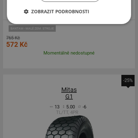
ZOBRAZIT PODROBNOSTI
BANTAM - MALÉ ZEM. STROJE
765 Kč
572 Kč
Momentálně nedostupné
-25%
Mitas
G1
13
5.00
-6
TL/TT, 4PR