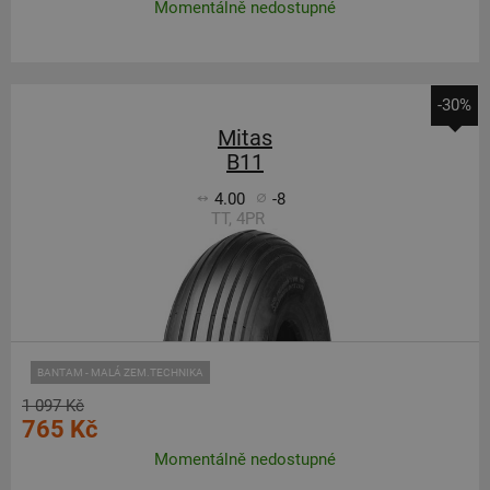
Momentálně nedostupné
-30%
Mitas
B11
4.00
-8
TT, 4PR
BANTAM - MALÁ ZEM.TECHNIKA
1 097 Kč
765 Kč
Momentálně nedostupné