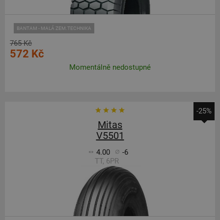
BANTAM - MALÁ ZEM.TECHNIKA
765 Kč
572 Kč
Momentálně nedostupné
-25%
Mitas
V5501
4.00
-6
TT, 6PR