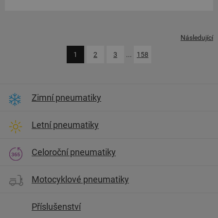
Následující
1
2
3
...
158
Zimní pneumatiky
Letní pneumatiky
Celoroční pneumatiky
Motocyklové pneumatiky
Příslušenství