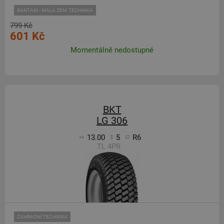
BANTAM - MALÁ ZEM.TECHNIKA
799 Kč
601 Kč
Momentálně nedostupné
BKT
LG 306
13.00
5
R6
TL 4PR
ZAHRADNÍ TECHNIKA