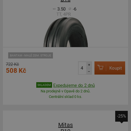
3.50
-6
TT, 4PR
BANTAM - MALÉ ZEM. STROJE
722 Kč
+
Koupit
508 Kč
–
Expedujeme do 2 dnů
SKLADEM
Na prodejně v Opavě do 2 dnů.
Centrální sklad 0 ks.
-25%
Mitas