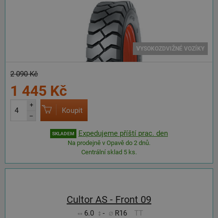
VYSOKOZDVIŽNÉ VOZÍKY
2 090 Kč
1 445 Kč
+
Koupit
–
Expedujeme příští prac. den
SKLADEM
Na prodejně v Opavě do 2 dnů.
Centrální sklad 5 ks.
Cultor AS - Front 09
6.0
-
R16
TT