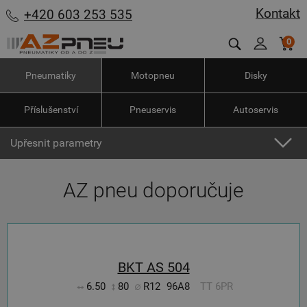
Kontakt
+420 603 253 535
0
Pneumatiky
Motopneu
Disky
Příslušenství
Pneuservis
Autoservis
Upřesnit parametry
AZ pneu doporučuje
BKT AS 504
6.50
80
R12
96A8
TT 6PR