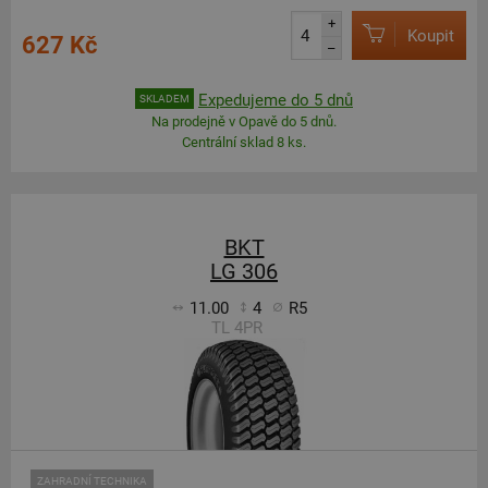
+
Koupit
627 Kč
–
Expedujeme do 5 dnů
SKLADEM
Na prodejně v Opavě do 5 dnů.
Centrální sklad 8 ks.
BKT
LG 306
11.00
4
R5
TL 4PR
ZAHRADNÍ TECHNIKA