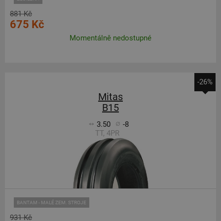
881 Kč
675 Kč
Momentálně nedostupné
-26%
Mitas
B15
3.50
-8
TT, 4PR
BANTAM - MALÉ ZEM. STROJE
931 Kč