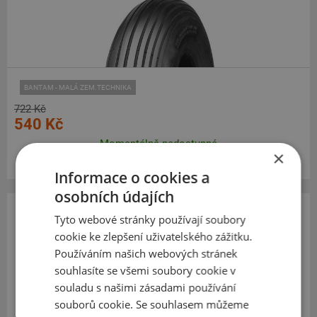
BANTAM - MALÁ ZEM.TECHNIKA
722 Kč
540 Kč
Momentálně nedostupné
×
Informace o cookies a
osobních údajích
Tyto webové stránky používají soubory
Deli
cookie ke zlepšení uživatelského zážitku.
S-310
Používáním našich webových stránek
4.00
-4
souhlasíte se všemi soubory cookie v
TT, 4PR
souladu s našimi zásadami používání
souborů cookie. Se souhlasem můžeme