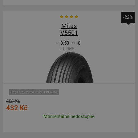
-22%
Mitas
V5501
3.50
-8
TT, 4PR
BANTAM - MALÁ ZEM.TECHNIKA
553 Kč
432 Kč
Momentálně nedostupné