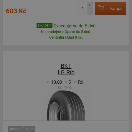
+
Koupit
603 Kč
–
Expedujeme do 5 dnů
SKLADEM
Na prodejně v Opavě do 5 dnů.
Centrální sklad 8 ks.
BKT
LG Rib
13.00
5
R6
TL 4PR
OBRACEČE SENA