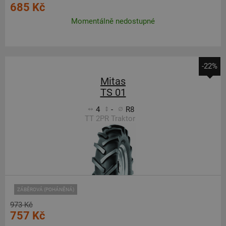
685 Kč
Momentálně nedostupné
-22%
Mitas
TS 01
4
-
R8
TT 2PR Traktor
ZÁBĚROVÁ (POHÁNĚNÁ)
973 Kč
757 Kč