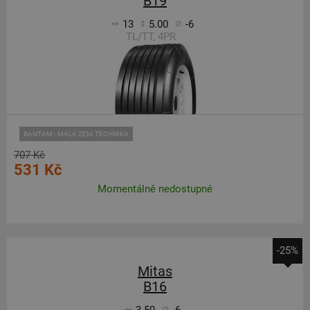
B19
13
5.00
-6
TL/TT, 4PR
BANTAM - MALÁ ZEM.TECHNIKA
707 Kč
531 Kč
Momentálně nedostupné
-25%
Mitas
B16