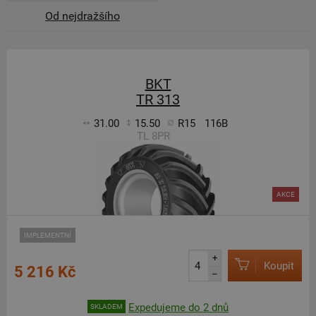
Od nejdražšího
BKT
TR 313
31.00
15.50
R15
116B
TL 8PR
AKCE
IMPLEMENTNÍ
+
Koupit
5 216 Kč
–
Expedujeme do 2 dnů
SKLADEM