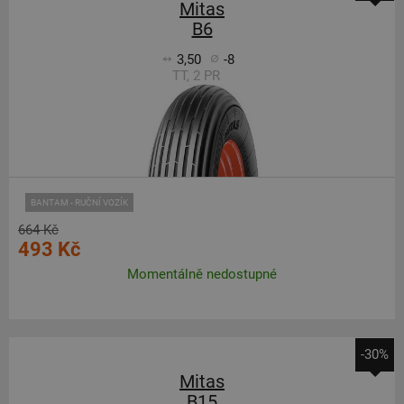
Mitas
B6
3,50
-8
TT, 2 PR
BANTAM - RUČNÍ VOZÍK
664 Kč
493 Kč
Momentálně nedostupné
-30%
Mitas
B15