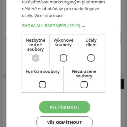
také předávat marketingovým platformám
některé osobní údaje pro marketingové
účely.
Více informací
SHOW ALL PARTNERS
(1910) →
SET (VČ. DUŠE)
+
Koupit
564 Kč
Nezbytně
Výkonové
Účely
–
nutné
soubory
cílení
soubory
Expedujeme do 2 dnů
SKLADEM
Na prodejně v Opavě do 2 dnů.
Centrální sklad 8 ks.
Funkční soubory
Nezařazené
soubory
-25%
Mitas
B12
VŠE PŘIJMOUT
13
5.00
-6
TL/TT, 4PR
VŠE ODMÍTNOUT