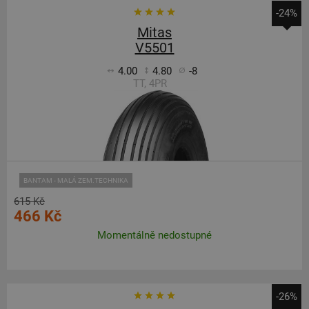
-24%
Mitas
V5501
4.00
4.80
-8
TT, 4PR
BANTAM - MALÁ ZEM.TECHNIKA
615 Kč
466 Kč
Momentálně nedostupné
-26%