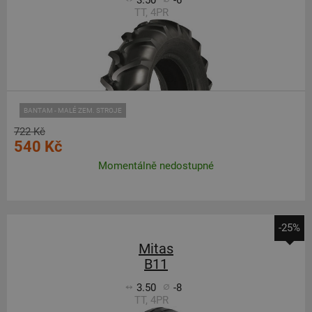
3.50
-6
TT, 4PR
BANTAM - MALÉ ZEM. STROJE
722 Kč
540 Kč
Momentálně nedostupné
-25%
Mitas
B11
3.50
-8
TT, 4PR