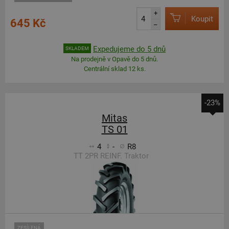
+
Koupit
645 Kč
–
Expedujeme do 5 dnů
SKLADEM
Na prodejně v Opavě do 5 dnů.
Centrální sklad 12 ks.
-23%
Mitas
TS 01
4
-
R8
TT 2PR REINF. Traktor
ZESÍLENÁ