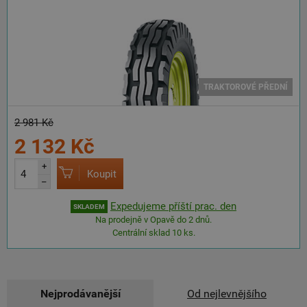
TRAKTOROVÉ PŘEDNÍ
2 981 Kč
2 132 Kč
+
Koupit
–
Expedujeme příští prac. den
SKLADEM
Na prodejně v Opavě do 2 dnů.
Centrální sklad 10 ks.
Nejprodávanější
Od nejlevnějšího